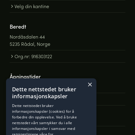
Velg din kantine
Beredt
Nordåsdalen 44
5235 Rådal, Norge
Org.nr: 916303122
Åpningstider
×
Man - Fre: 0800 til 15:00
Dette nettstedet bruker
informasjonskapsler
Åpne Google Maps
Dette nettstedet bruker
informasjonskapsler (cookies) for å
forbedre din opplevelse. Ved å bruke
Ta kontakt
nettstedet vårt samtykker du i alle
informasjonskapsler i samsvar med
Telefon: +47 55 36 26 00
retningslinjene våre for