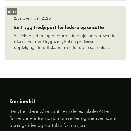
INFO
27. november 2025
En trygg tredjepart for ledere og ansatte
Vi hjelper ledere og medarbeidere gjennom krevende
situasjoner med trygg, nøytral og profesjonell
oppfølging. Beredt skaper rom for åpne samtaler,
klarhet og …
Kantinedrift
Benytter dere våre kantiner i deres lokaler? Her
finner dere informasjon om retter og menyer, samt
åpningstider og kontaktinformasjon.