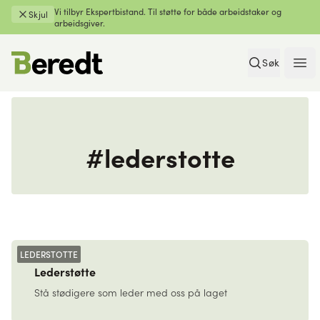
Vi tilbyr Ekspertbistand. Til støtte for både arbeidstaker og
Skjul
arbeidsgiver.
Søk
Ope
#lederstotte
LEDERSTOTTE
Lederstøtte
Stå stødigere som leder med oss på laget