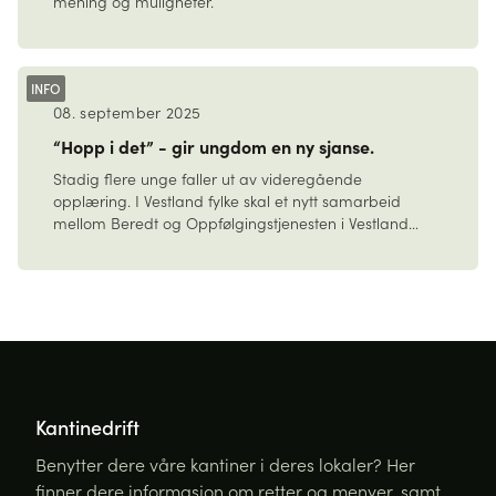
mening og muligheter.
INFO
08. september 2025
“Hopp i det” - gir ungdom en ny sjanse.
Stadig flere unge faller ut av videregående
opplæring. I Vestland fylke skal et nytt samarbeid
mellom Beredt og Oppfølgingstjenesten i Vestland
Fylkeskommune …
Kantinedrift
Benytter dere våre kantiner i deres lokaler? Her
finner dere informasjon om retter og menyer, samt