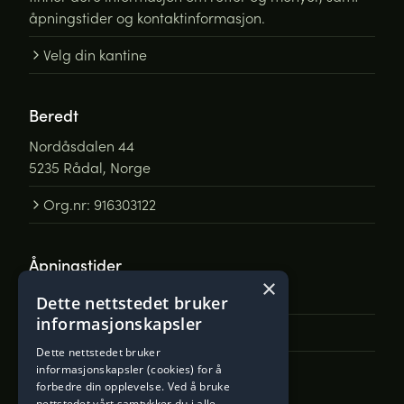
åpningstider og kontaktinformasjon.
Velg din kantine
Beredt
Nordåsdalen 44
5235 Rådal, Norge
Org.nr: 916303122
Åpningstider
×
Man - Fre: 0800 til 15:00
Dette nettstedet bruker
informasjonskapsler
Åpne Google Maps
Dette nettstedet bruker
informasjonskapsler (cookies) for å
forbedre din opplevelse. Ved å bruke
Ta kontakt
nettstedet vårt samtykker du i alle