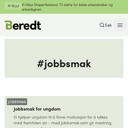
Vi tilbyr Ekspertbistand. Til støtte for både arbeidstaker og
Skjul
arbeidsgiver.
Søk
Ope
#jobbsmak
JOBBSMAK
Jobbsmak for ungdom
Vi hjelper ungdom til å finne motivasjon for å lykkes
med fremtiden sin - med jobbsmak som gir mestring,