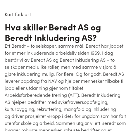
Kort forklart
Hva skiller Beredt AS og
Beredt Inkludering AS?
Ett Beredt – to selskaper, samme mål. Beredt har jobbet
for et mer inkluderende arbeidsliv siden 1969. I dag
består vi av Beredt AS og Beredt Inkludering AS – to
selskaper med ulike roller, men med samme visjon: å
gjøre inkludering mulig. For flere. Og for godt. Beredt AS
leverer oppdrag fra NAV og hjelper mennesker tilbake til
jobb eller utdanning gjennom tiltaket
Arbeidsforberedende trening (AFT). Beredt Inkludering
AS hjelper bedrifter med sykefraværsoppfølging,
kulturbygging, rekruttering, mangfold og inkludering –
og driver prosjektet «Hopp i det» for ungdom som har falt
utenfor skole og arbeid. Sammen utgjør vi ett Beredt som
bygger robuste mennesker, robuste bedrifter og et