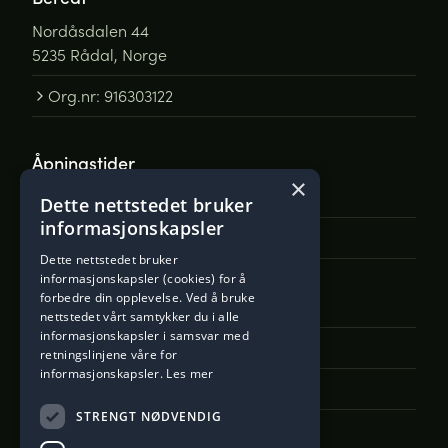
Nordåsdalen 44
5235 Rådal, Norge
Org.nr: 916303122
Åpningstider
×
Man - Fre: 0800 til 15:00
Dette nettstedet bruker
informasjonskapsler
Åpne Google Maps
Dette nettstedet bruker
informasjonskapsler (cookies) for å
forbedre din opplevelse. Ved å bruke
Ta kontakt
nettstedet vårt samtykker du i alle
informasjonskapsler i samsvar med
Telefon: +47 55 36 26 00
retningslinjene våre for
informasjonskapsler.
Les mer
ordre@beredt.no
STRENGT NØDVENDIG