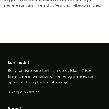
sterkere samfunn - heleid av Vestland Fylkeskommune.
Beredt Inkludering AS
Beredt Kantinedrift
Beredt Automester
Bærekraft
Kantinedrift
Benytter dere våre kantiner i deres lokaler? Her
finner dere informasjon om retter og menyer, samt
åpningstider og kontaktinformasjon.
Velg din kantine
Beredt